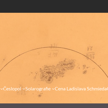
Česlopol
Solarografie
Cena Ladislava Schmieda