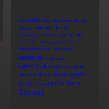
fotosféra
historie
ALMA
helioseismologie
kresba
konference
kampaň
pozorování
motýlkový diagram
Nušlova cena
praktikum
prázdniny
prázdniny se Sluncem
předpovědi sluneční aktivity
radioastronomie
seminář
sluneční aktivita
sluneční cyklus
sluneční erupce
sluneční filtr
solarografie
sluneční skvrny
zatmění Slunce
soutěž
výstava
Česlopol