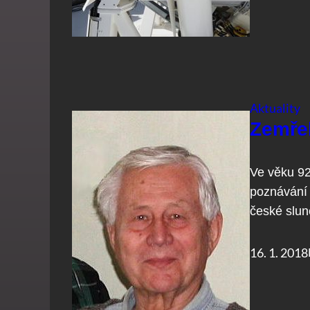
Aktuality
Zemřel
Ve věku 92 
poznávání 
české slun
16. 1. 2018