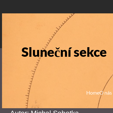
Přeskočit
na
obsah
Sluneční sekce
Home
O nás