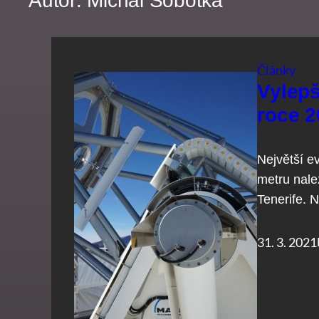
Autor:
Michal Sobotka
Články
Vylep
roce 2
Největší 
metru nale
Tenerife. N
31. 3. 2021